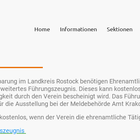
SV Krakow am See e.V.
Home
Informationen
Sektionen
barung im Landkreis Rostock benötigen Ehrenamtli
erweitertes Führungszeugnis. Dieses kann kostenlo
gkeit durch den Verein bescheinigt wird. Das Führ
 für die Ausstellung bei der Meldebehörde Amt Kr
kostenlos, wenn der Verein die ehrenamtliche Tätig
gszeugnis