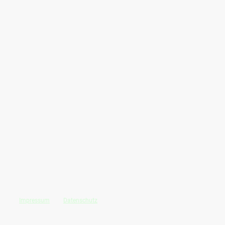
Impressum
und
Datenschutz
©Urheberrecht. Alle Rechte
vorbehalten.